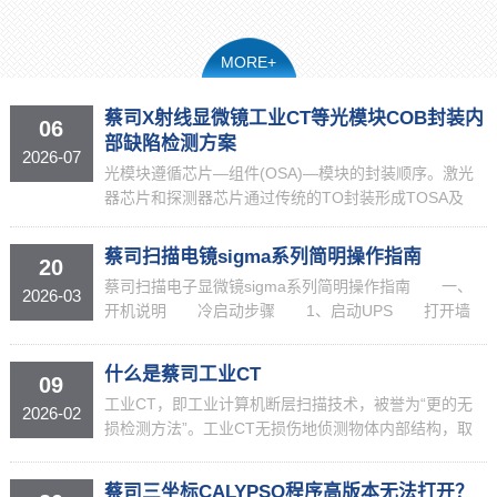
MORE+
蔡司X射线显微镜工业CT等光模块COB封装内
06
部缺陷检测方案
2026-07
光模块遵循芯片—组件(OSA)—模块的封装顺序。激光
器芯片和探测器芯片通过传统的TO封装形成TOSA及
ROSA，同时将配套电芯片贴装在 PCB，再通过精密耦
合连接光通道和光纤，最终封装成为一个完整的光...
蔡司扫描电镜sigma系列简明操作指南
20
蔡司扫描电子显微镜sigma系列简明操作指南 一、
2026-03
开机说明 冷启动步骤 1、启动UPS 打开墙
上空气开关，确认UPS后面电池开关打开，按前面面板
上On键至两个绿灯亮。 2、启动循环水冷机。...
什么是蔡司工业CT
09
工业CT，即工业计算机断层扫描技术，被誉为“更的无
2026-02
损检测方法”。工业CT无损伤地侦测物体内部结构，取
得无重叠的数据和图片。它不仅能准确地给出物体外部
细节的三维方位数据，而且能量化地给出详尽的辐射密
蔡司三坐标CALYPSO程序高版本无法打开？