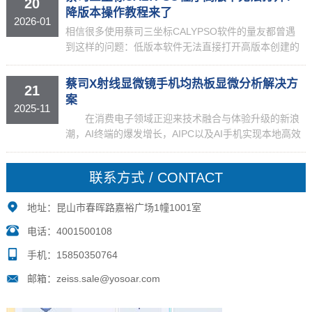
20
度数...
降版本操作教程来了
2026-01
相信很多使用蔡司三坐标CALYPSO软件的量友都曾遇
到这样的问题：低版本软件无法直接打开高版本创建的
测量程序。然而在软件的“另存为”窗口中，我们并没有
找到常见的“版本选择”选项。难道CALYPSO的测...
蔡司X射线显微镜手机均热板显微分析解决方
21
案
2025-11
在消费电子领域正迎来技术融合与体验升级的新浪
潮，AI终端的爆发增长，AIPC以及AI手机实现本地高效
算力支持，智能眼镜实时翻译，AR导航等实用功能的
崛起。 从市场趋势看，AI 手机的普及进一步放...
联系方式 / CONTACT
地址：昆山市春晖路嘉裕广场1幢1001室
电话：4001500108
手机：15850350764
邮箱：zeiss.sale@yosoar.com